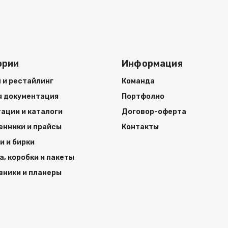
ории
Информация
 и рестайлинг
Команда
я документация
Портфолио
ации и каталоги
Договор-оферта
енники и прайсы
Контакты
и и бирки
а, коробки и пакеты
ники и планеры