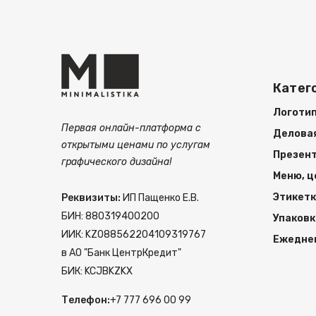
Катег
Логотип
Первая онлайн-платформа с
Делова
открытыми ценами по услугам
Презент
графического дизайна!
Меню, ц
Этикетк
Реквизиты:
ИП Пащенко Е.В.
БИН: 880319400200
Упаковк
ИИК: KZ088562204109319767
Ежеднев
в АО "Банк ЦентрКредит"
БИК: KCJBKZKX
Телефон:
+7 777 696 00 99