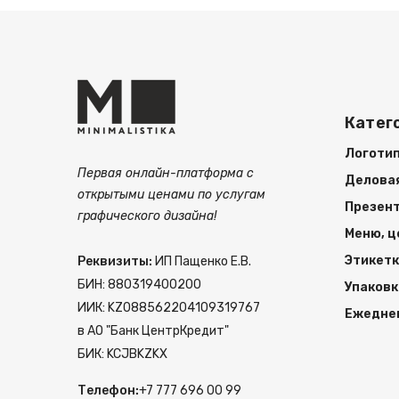
Катег
Логотип
Первая онлайн-платформа с
Делова
открытыми ценами по услугам
Презент
графического дизайна!
Меню, ц
Этикетк
Реквизиты:
ИП Пащенко Е.В.
БИН: 880319400200
Упаковк
ИИК: KZ088562204109319767
Ежеднев
в АО "Банк ЦентрКредит"
БИК: KCJBKZKX
Телефон:
+7 777 696 00 99