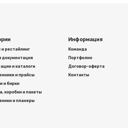
ории
Информация
 и рестайлинг
Команда
я документация
Портфолио
ации и каталоги
Договор-оферта
енники и прайсы
Контакты
и и бирки
а, коробки и пакеты
ники и планеры