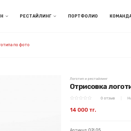
ЙН
РЕСТАЙЛИНГ
ПОРТФОЛИО
КОМАНД
готипа по фото
Логотип и рестайлинг
Отрисовка логот
0 отзыв
Н
14 000 тг.
Артикул:
02L05