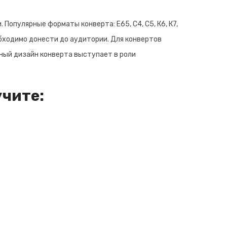
опулярные форматы конверта: Е65, С4, С5, К6, К7,
бходимо донести до аудитории. Для конвертов
ный дизайн конверта выступает в роли
учите: